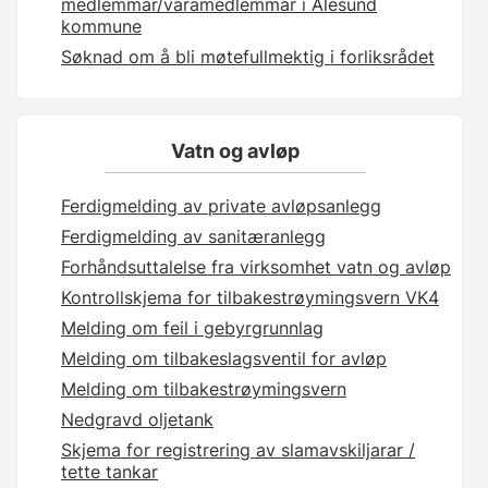
medlemmar/varamedlemmar i Ålesund
kommune
Søknad om å bli møtefullmektig i forliksrådet
Vatn og avløp
Ferdigmelding av private avløpsanlegg
Ferdigmelding av sanitæranlegg
Forhåndsuttalelse fra virksomhet vatn og avløp
Kontrollskjema for tilbakestrøymingsvern VK4
Melding om feil i gebyrgrunnlag
Melding om tilbakeslagsventil for avløp
Melding om tilbakestrøymingsvern
Nedgravd oljetank
Skjema for registrering av slamavskiljarar /
tette tankar