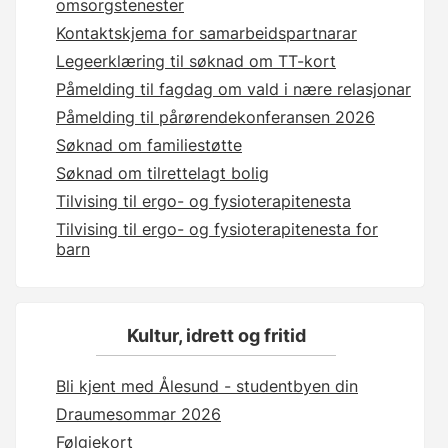
omsorgstenester
Kontaktskjema for samarbeidspartnarar
Legeerklæring til søknad om TT-kort
Påmelding til fagdag om vald i nære relasjonar
Påmelding til pårørendekonferansen 2026
Søknad om familiestøtte
Søknad om tilrettelagt bolig
Tilvising til ergo- og fysioterapitenesta
Tilvising til ergo- og fysioterapitenesta for
barn
Kultur, idrett og fritid
Bli kjent med Ålesund - studentbyen din
Draumesommar 2026
Følgjekort