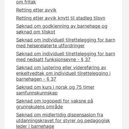
om fritak
Retting etter avvik
Retting etter avvik knytt til stadleg tilsyn
Søknad om godkjenning av barnehage og
søknad om tilskot
Søknad om individuell tilrettelegging for barn
med helserelaterte utfordringer
Søknad om individuell tilrettelegging for barn
med nedsatt funksjonsevne - § 37
Søknad om justering eller videreføring av
enkeltvedtak om individuell tilrettelegging i
barnehagen - § 37
Søknad om kurs i norsk og 75 timer
samfunnskunnskap
Søknad om logopedi for vaksne på
grunnskulens område
Søknad om midlertidig dispensasjon fra
utdanningskravet for styrer og pedagogisk
leder i barnehage