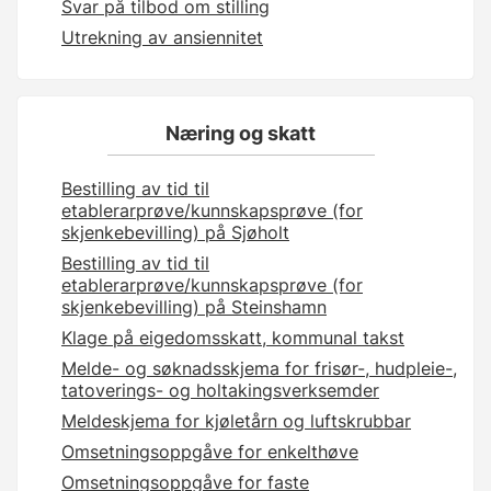
Svar på tilbod om stilling
Utrekning av ansiennitet
Næring og skatt
Bestilling av tid til
etablerarprøve/kunnskapsprøve (for
skjenkebevilling) på Sjøholt
Bestilling av tid til
etablerarprøve/kunnskapsprøve (for
skjenkebevilling) på Steinshamn
Klage på eigedomsskatt, kommunal takst
Melde- og søknadsskjema for frisør-, hudpleie-,
tatoverings- og holtakingsverksemder
Meldeskjema for kjøletårn og luftskrubbar
Omsetningsoppgåve for enkelthøve
Omsetningsoppgåve for faste