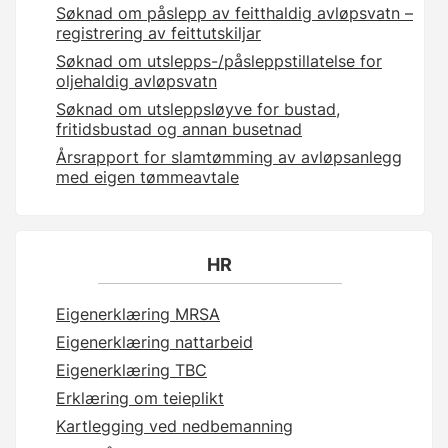
Søknad om påslepp av feitthaldig avløpsvatn –
registrering av feittutskiljar
Søknad om utslepps-/påsleppstillatelse for
oljehaldig avløpsvatn
Søknad om utsleppsløyve for bustad,
fritidsbustad og annan busetnad
Årsrapport for slamtømming av avløpsanlegg
med eigen tømmeavtale
HR
Eigenerklæring MRSA
Eigenerklæring nattarbeid
Eigenerklæring TBC
Erklæring om teieplikt
Kartlegging ved nedbemanning